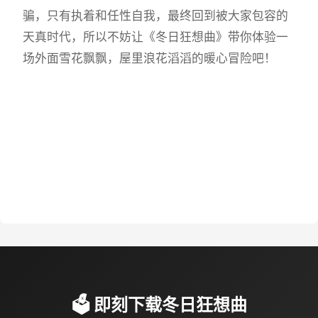
骗，只有执着和任性自我，最终回到被大家包容的
天真时代，所以不妨让《冬日狂想曲》带你体验一
场​​外面雪花飘飘，屋里浪花滔滔​​的暖心冒险吧！
🗳️ 即刻下载冬日狂想曲