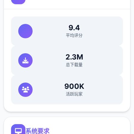
的问题。
如果您至少看过一次该活动，加载保存应该可
9.4
以追溯解锁。
平均评分
2.3M
总下载量
900K
活跃玩家
简化了双胞胎市场场景的条件（现在访问它更
加一致）
修复了如果玩家没有与 Kateryna 谈恋爱，
系统要求
导致 Kateryna 的任务无法完成的逻辑错误