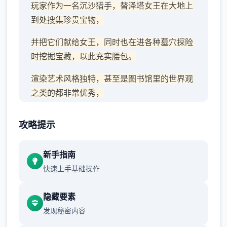
玩家作为一名沉沙猎手，替泽塔女王在大地上
到处搜集珍贵宝物，
并把它们献给女王，同时也在进各种墓穴探险
时挖掘宝藏，以此充实腰包。
渲染艺术风格独特，甚至是图书馆里的世界观
之类的都非常优秀，
作者做了很多分支，比如某个角色死了，就会
攻略提示
有完全不同的剧情。
可能一段剧情会有六七种不同的平行线，文本
新手指南
足足有一百六十万
快速上手基础操作
游戏设定借鉴了辐射、潜行者、疯狂的麦克斯
隐藏要素
等知名作品，
发现秘密内容
沙漠追猎者攻略：