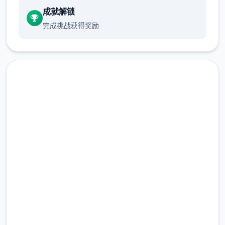
成就解锁
游戏中也有着各种各样的阵营，譬如尸鬼、变
完成挑战获得奖励
种人、拾荒者等，
每个阵营都有各自的目的，游戏也提供了一些
选择给玩家用来合纵连横。
不同于为H而H，本作主打的是剧情为先，H为
辅料的这样一种体验，
直接下载 沙漠追猎者
所以如果只是为了H内容而游玩本作，那么很
（Desert Stalker）v0.20.4
多时候反而不会出现冲的快乐的情况，
但如果冲着剧情和世界观来玩，那么H内容出
完整版游戏，免费体验
现时，反而会有一种调剂的感觉。
2.3M+
更新日志：
总下载量
4.9/5
0.18.4 版本