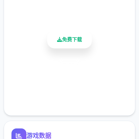
用户评分
900K+
翻译更新
活跃用户
新增西班牙语翻译（贡献者：Darax）
更新繁体中文翻译（贡献者：AHHCrazy）
免费下载
安全下载
V0.18.3
高速安装
小改动/错误修复：
完全免费
修复了由于压缩导致的所有动画不连贯或不完
客服支持
整问题
修复了选择多个类别时音乐播放器中可能出现
的软锁问题
游戏数据
修复了艾因在集市后的活动无法在画廊中解锁