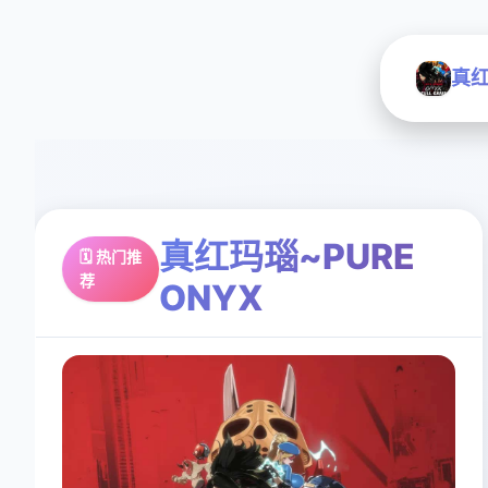
真红
真红玛瑙~PURE
🗓️ 热门推
荐
ONYX