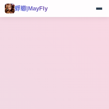
蜉蝣|MayFly