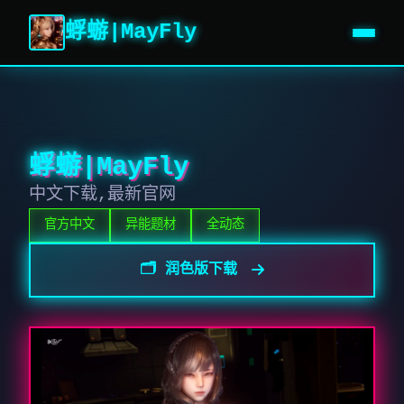
蜉蝣|MayFly
蜉蝣|MayFly
中文下载,最新官网
官方中文
异能题材
全动态
🗂️ 润色版下载