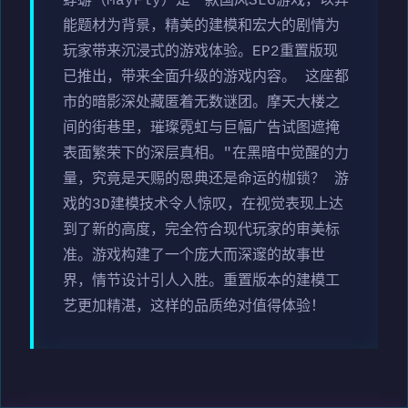
蜉蝣（MayFly）是一款国风SLG游戏，以异
能题材为背景，精美的建模和宏大的剧情为
玩家带来沉浸式的游戏体验。EP2重置版现
已推出，带来全面升级的游戏内容。 这座都
市的暗影深处藏匿着无数谜团。摩天大楼之
间的街巷里，璀璨霓虹与巨幅广告试图遮掩
表面繁荣下的深层真相。"在黑暗中觉醒的力
量，究竟是天赐的恩典还是命运的枷锁？ 游
戏的3D建模技术令人惊叹，在视觉表现上达
到了新的高度，完全符合现代玩家的审美标
准。游戏构建了一个庞大而深邃的故事世
界，情节设计引人入胜。重置版本的建模工
艺更加精湛，这样的品质绝对值得体验！