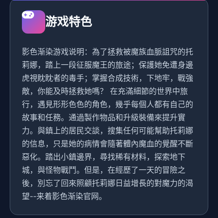
游戏特色
影色渐染游戏说明：為了拯救被魔族血脈詛咒的托
莉娜，踏上一段征服魔王的旅途；保護她免遭身邊
虎視眈眈者的毒手；掌握合成技術，下地牢，戰強
敵，你能及時拯救她嗎？ 在充滿細節的世界中旅
行，遇見形形色色的角色，幾乎每個人都有自己的
故事和任務。通過製作物品和升級裝備來提升實
力。與鎮上的居民交談，搜集任何可能幫助托莉娜
的信息，只是她的病情會隨著體內魔血的覺醒不斷
惡化。踏出小鎮邊界，尋找稀有材料，探索地下
城，與怪物戰鬥。但是，在經歷了一天的冒險之
後，別忘了回來照顧托莉娜日益增長的對魔力的渴
望--来着影色渐染官网。