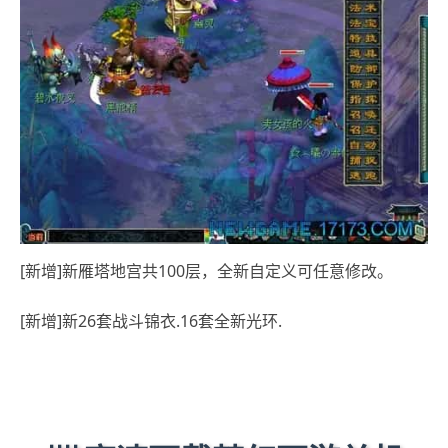
[新增]新雁塔地宫共100层，全新自定义可任意修改。
[新增]新26套战斗锦衣.16套全新光环.