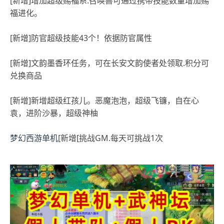
[新增]增加超级赐福系.召唤兽可通过携带技能数量增加赐
福进化。
[新增]防官超级技能43个！依据防官属性
[新增]文韵墨香环任务，可在长安文韵使者处领取.积分可
兑换商品
[新增]新增超级红孩儿。恶魔泡泡，超级飞镰，自在心
袁，进阶沙暴，超级神柚
梦幻西游单机
[新增[挑战GM.每天可挑战1次