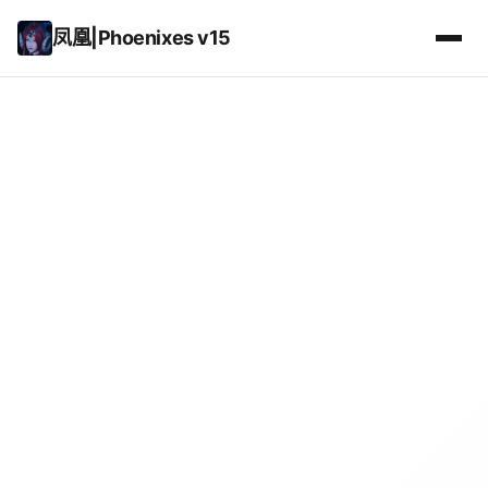
凤凰|Phoenixes v15