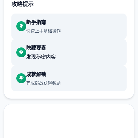
攻略提示
有完全不同的剧情。
可能一段剧情会有六七种不同的平行线，文本
新手指南
足足有一百六十万
快速上手基础操作
游戏设定借鉴了辐射、潜行者、疯狂的麦克斯
隐藏要素
等知名作品，
发现秘密内容
沙漠追猎者攻略：
成就解锁
游戏中也有着各种各样的阵营，譬如尸鬼、变
完成挑战获得奖励
种人、拾荒者等，
每个阵营都有各自的目的，游戏也提供了一些
选择给玩家用来合纵连横。