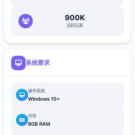
900K
V0.18.3
活跃玩家
小改动/错误修复：
修复了由于压缩导致的所有动画不连贯或不完
整问题
系统要求
修复了选择多个类别时音乐播放器中可能出现
的软锁问题
操作系统
修复了艾因在集市后的活动无法在画廊中解锁
Windows 10+
的问题。
内存
如果您至少看过一次该活动，加载保存应该可
8GB RAM
以追溯解锁。