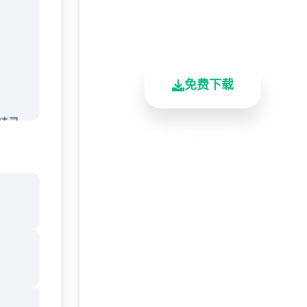
2.3M+
4.9/5
900K+
总下载量
用户评分
活跃用户
免费下载
的精灵
安全下载
高速安装
完全免费
客服支持