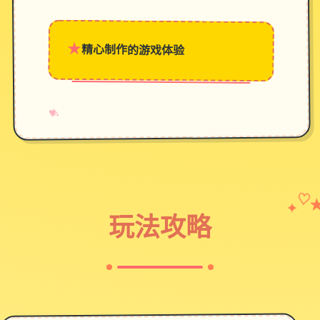
★
精心制作的游戏体验
→
✧
♥
✦
♡
玩法攻略