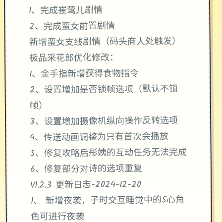
1、完成崔莺儿剧情
2、完成蛮女前置剧情
新增蛮女支线剧情（码头商人处触发）
极品采花郎优化修改：
1、金手指新增获得食物指令
2、设置增加是否锁帧选项（默认不锁
帧）
3、设置增加摄像机纵向操作反转选项
4、传送动画调整为只有首次会播放
5、修复攻略后彤姨的互动任务无法完成
6、修复部分对诗的选项重复
V1.2.3 更新日志-2024-12-20
1、 新增夜袭，子时交互睡觉中的5心角
色可进行夜袭