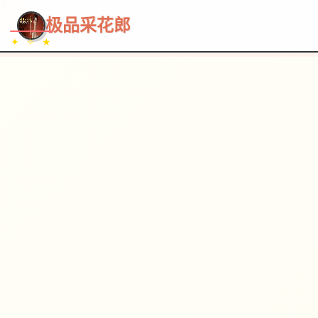
~~~
★
♡
✦
✧
♥
~
→
↗
极品采花郎
✦ ✧ ★