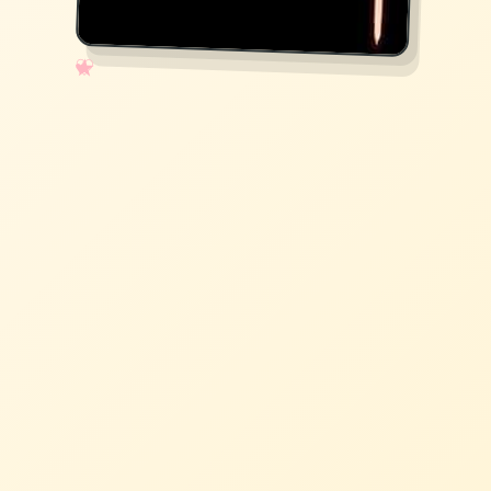
✧
♡
★
♥